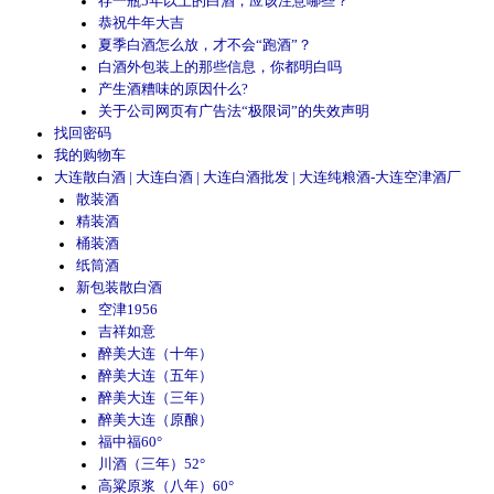
存一瓶5年以上的白酒，应该注意哪些？
恭祝牛年大吉
夏季白酒怎么放，才不会“跑酒”？
白酒外包装上的那些信息，你都明白吗
产生酒糟味的原因什么?
关于公司网页有广告法“极限词”的失效声明
找回密码
我的购物车
大连散白酒 | 大连白酒 | 大连白酒批发 | 大连纯粮酒-大连空津酒厂
散装酒
精装酒
桶装酒
纸筒酒
新包装散白酒
空津1956
吉祥如意
醉美大连（十年）
醉美大连（五年）
醉美大连（三年）
醉美大连（原酿）
福中福60°
川酒（三年）52°
高粱原浆（八年）60°